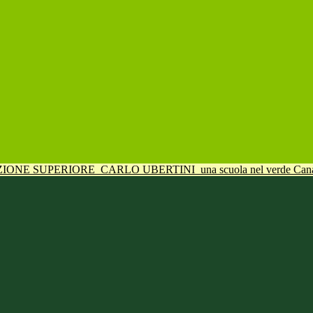
UZIONE SUPERIORE
CARLO UBERTINI
una scuola nel verde Can