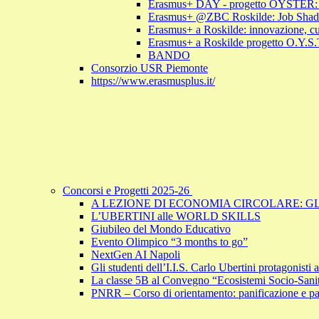
Erasmus+ DAY - progetto OYSTER: un’e
Erasmus+ @ZBC Roskilde: Job Shadowi
Erasmus+ a Roskilde: innovazione, cu
Erasmus+ a Roskilde progetto O.Y.S.T.E
BANDO
Consorzio USR Piemonte
https://www.erasmusplus.it/
Concorsi e Progetti 2025-26
A LEZIONE DI ECONOMIA CIRCOLARE: GL
L’UBERTINI alle WORLD SKILLS
Giubileo del Mondo Educativo
Evento Olimpico “3 months to go”
NextGen AI Napoli
Gli studenti dell’I.I.S. Carlo Ubertini protagonist
La classe 5B al Convegno “Ecosistemi Socio-Sanita
PNRR – Corso di orientamento: panificazione e past