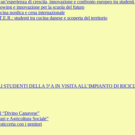
sperienza di crescita, innovazione e confronto europeo tra studenti 
ng e innovazione per la scuola del futuro
cina nordica e cena internazionale
.R.: studenti tra cucina danese e scoperta del territorio
I STUDENTI DELLA 5ª A IN VISITA ALL’IMPIANTO DI RIC
i al “Divino Canavese”
ri e Agricoltura Sociale”
icceria con i genitori