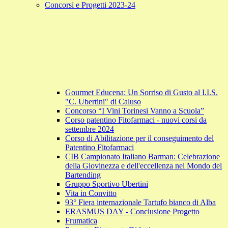
Concorsi e Progetti 2023-24
Gourmet Educena: Un Sorriso di Gusto al I.I.S.
"C. Ubertini" di Caluso
Concorso “I Vini Torinesi Vanno a Scuola”
Corso patentino Fitofarmaci - nuovi corsi da
settembre 2024
Corso di Abilitazione per il conseguimento del
Patentino Fitofarmaci
CIB Campionato Italiano Barman: Celebrazione
della Giovinezza e dell'eccellenza nel Mondo del
Bartending
Gruppo Sportivo Ubertini
Vita in Convitto
93° Fiera internazionale Tartufo bianco di Alba
ERASMUS DAY - Conclusione Progetto
Frumatica