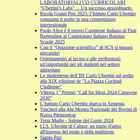
LABORATORIALI CO CURRICOLARI
“Ubertini’s Labs” …Un successo straordinario.
Ricola Grand Prix 2025: l’Istituto Carlo Ubertini
conquista il podio in una competizione
interregionale
Paolo Alice è il nuovo Campione Italiano di Flair
Bartending al Campionato Italiano Barman
Scuole 2025
Con il “Quizzone scientifico” di SCS si impara
giocando!
Orientamento al lavoro e alle professioni:
un'opportunità per gli studenti nel settore
alimentare
Le studentesse dell’IIS Carlo Ubertini sul podio
alla XIX edizione de "La Piazza Cocktail
Challenge"
Vittoria 1° Premio "Call for Ideas 2024 Canavese
2030"
L’Istituto Carlo Ubertini sbarca in Armenia
Vincitori alla 44a Mostra Nazionale dei Bovini di
Razza Piemontese
Terra Madre - Salone del Gusto 2024
I.I.S. Ubertini di Caluso: un inizio d'anno
all'insegna del gusto e della tradizione
Siamo Pari