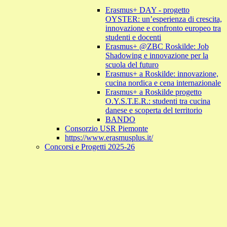
Erasmus+ DAY - progetto
OYSTER: un’esperienza di crescita,
innovazione e confronto europeo tra
studenti e docenti
Erasmus+ @ZBC Roskilde: Job
Shadowing e innovazione per la
scuola del futuro
Erasmus+ a Roskilde: innovazione,
cucina nordica e cena internazionale
Erasmus+ a Roskilde progetto
O.Y.S.T.E.R.: studenti tra cucina
danese e scoperta del territorio
BANDO
Consorzio USR Piemonte
https://www.erasmusplus.it/
Concorsi e Progetti 2025-26