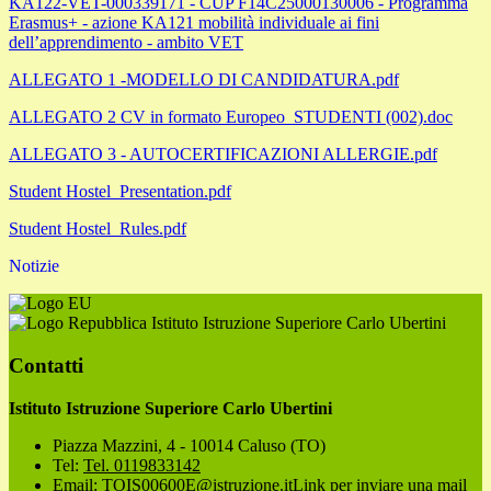
KA122-VET-000339171 - CUP F14C25000130006 - Programma
Erasmus+ - azione KA121 mobilità individuale ai fini
dell’apprendimento - ambito VET
ALLEGATO 1 -MODELLO DI CANDIDATURA.pdf
ALLEGATO 2 CV in formato Europeo_STUDENTI (002).doc
ALLEGATO 3 - AUTOCERTIFICAZIONI ALLERGIE.pdf
Student Hostel_Presentation.pdf
Student Hostel_Rules.pdf
Notizie
Istituto Istruzione Superiore Carlo Ubertini
Contatti
Istituto Istruzione Superiore Carlo Ubertini
Piazza Mazzini, 4 - 10014 Caluso (TO)
Tel:
Tel. 0119833142
Email:
TOIS00600E@istruzione.it
Link per inviare una mail