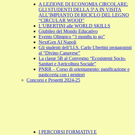
A LEZIONE DI ECONOMIA CIRCOLARE:
GLI STUDENTI DELLA 5ª A IN VISITA
ALL’IMPIANTO DI RICICLO DEL LEGNO
“CIRCULAR WOOD”
L’UBERTINI alle WORLD SKILLS
Giubileo del Mondo Educativo
Evento Olimpico “3 months to go”
NextGen AI Napoli
Gli studenti dell’I.I.S. Carlo Ubertini protagonisti
al “Divino Canavese”
La classe 5B al Convegno “Ecosistemi Socio-
Sanitari e Agricoltura Sociale”
PNRR – Corso di orientamento: panificazione e
pasticceria con i genitori
Concorsi e Progetti 2024-25
I PERCORSI FORMATIVI E