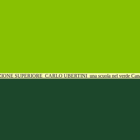
UZIONE SUPERIORE
CARLO UBERTINI
una scuola nel verde Can