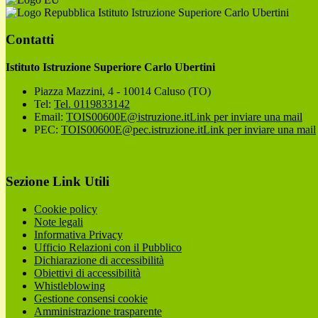
Istituto Istruzione Superiore Carlo Ubertini
Contatti
Istituto Istruzione Superiore Carlo Ubertini
Piazza Mazzini, 4 - 10014 Caluso (TO)
Tel:
Tel. 0119833142
Email:
TOIS00600E@istruzione.it
Link per inviare una mail
PEC:
TOIS00600E@pec.istruzione.it
Link per inviare una mail
Sezione Link Utili
Cookie policy
Note legali
Informativa Privacy
Ufficio Relazioni con il Pubblico
Dichiarazione di accessibilità
Obiettivi di accessibilità
Whistleblowing
Gestione consensi cookie
Amministrazione trasparente