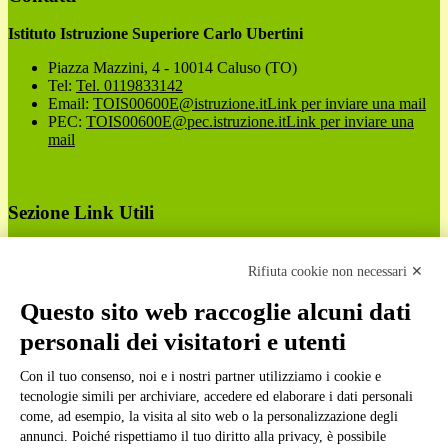
Istituto Istruzione Superiore Carlo Ubertini
Piazza Mazzini, 4 - 10014 Caluso (TO)
Tel:
Tel. 0119833142
Email:
TOIS00600E@istruzione.it
Link per inviare una mail
PEC:
TOIS00600E@pec.istruzione.it
Link per inviare una
mail
Sezione Link Utili
Cookie policy
Note legali
Rifiuta cookie non necessari ✕
Informativa Privacy
Ufficio Relazioni con il Pubblico
Questo sito web raccoglie alcuni dati
Dichiarazione di accessibilità
personali dei visitatori e utenti
Obiettivi di accessibilità
Whistleblowing
Gestione consensi cookie
Con il tuo consenso, noi e i nostri partner utilizziamo i cookie e
Amministrazione trasparente
tecnologie simili per archiviare, accedere ed elaborare i dati personali
come, ad esempio, la visita al sito web o la personalizzazione degli
Pagina visualizzata
2421
volte
annunci. Poiché rispettiamo il tuo diritto alla privacy, è possibile