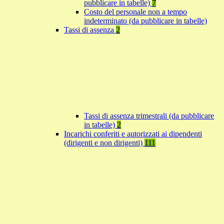
pubblicare in tabelle)
7
Costo del personale non a tempo
indeterminato (da pubblicare in tabelle)
Tassi di assenza
2
Tassi di assenza trimestrali (da pubblicare
in tabelle)
2
Incarichi conferiti e autorizzati ai dipendenti
(dirigenti e non dirigenti)
111