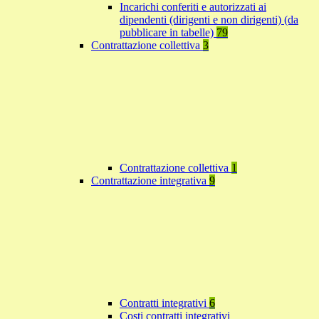
Incarichi conferiti e autorizzati ai
dipendenti (dirigenti e non dirigenti) (da
pubblicare in tabelle)
79
Contrattazione collettiva
3
Contrattazione collettiva
1
Contrattazione integrativa
9
Contratti integrativi
6
Costi contratti integrativi