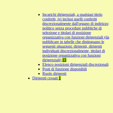
Incarichi dirigenziali, a qualsiasi titolo
conferiti, ivi inclusi quelli conferiti
discrezionalmente dall'organo di indirizzo
politico senza procedure pubbliche di
selezione e titolari di posizione
organizzativa con funzioni dirigenziali (da
pubblicare in tabelle che distinguano le
seguenti situazioni: dirigenti, dirigenti
individuati discrezionalmente, titolari di
posizione organizzativa con funzioni
dirigenziali)
13
Elenco posizioni dirigenziali discrezionali
Posti di funzione disponibili
Ruolo dirigenti
Dirigenti cessati
1