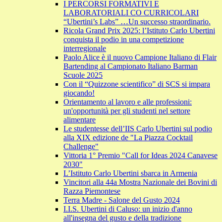
I PERCORSI FORMATIVI E
LABORATORIALI CO CURRICOLARI
“Ubertini’s Labs” …Un successo straordinario.
Ricola Grand Prix 2025: l’Istituto Carlo Ubertini
conquista il podio in una competizione
interregionale
Paolo Alice è il nuovo Campione Italiano di Flair
Bartending al Campionato Italiano Barman
Scuole 2025
Con il “Quizzone scientifico” di SCS si impara
giocando!
Orientamento al lavoro e alle professioni:
un'opportunità per gli studenti nel settore
alimentare
Le studentesse dell’IIS Carlo Ubertini sul podio
alla XIX edizione de "La Piazza Cocktail
Challenge"
Vittoria 1° Premio "Call for Ideas 2024 Canavese
2030"
L’Istituto Carlo Ubertini sbarca in Armenia
Vincitori alla 44a Mostra Nazionale dei Bovini di
Razza Piemontese
Terra Madre - Salone del Gusto 2024
I.I.S. Ubertini di Caluso: un inizio d'anno
all'insegna del gusto e della tradizione