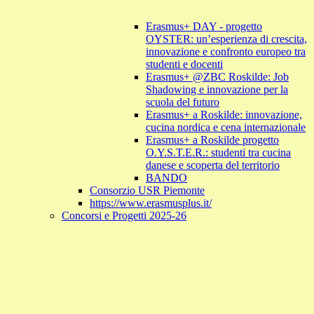
Erasmus+ DAY - progetto
OYSTER: un’esperienza di crescita,
innovazione e confronto europeo tra
studenti e docenti
Erasmus+ @ZBC Roskilde: Job
Shadowing e innovazione per la
scuola del futuro
Erasmus+ a Roskilde: innovazione,
cucina nordica e cena internazionale
Erasmus+ a Roskilde progetto
O.Y.S.T.E.R.: studenti tra cucina
danese e scoperta del territorio
BANDO
Consorzio USR Piemonte
https://www.erasmusplus.it/
Concorsi e Progetti 2025-26