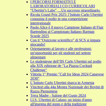
I PERCORSI FORMATIVI E
LABORATORIALI CO CURRICOLARI
“Ubertini’s Labs” …Un successo straordinario.
Ricola Grand Prix 2025: l’Istituto Carlo Ubertini
conquista il podio in una competizione
interregionale
Paolo Alice è il nuovo Campione Italiano di Flair
Bartending al Campionato Italiano Barman
Scuole 2025
Con il “Quizzone scientifico” di SCS si impara
giocando!
Orientamento al lavoro e alle professioni:
un'opportunità per gli studenti nel settore
alimentare
Le studentesse dell’IIS Carlo Ubertini sul podio
alla XIX edizione de "La Piazza Cocktail
Challenge"
Vittoria 1° Premio "Call for Ideas 2024 Canavese
2030"
L’Istituto Carlo Ubertini sbarca in Armenia
Vincitori alla 44a Mostra Nazionale dei Bovini di
Razza Piemontese
Terra Madre - Salone del Gusto 2024
I.I.S. Ubertini di Caluso: un inizio d'anno
all'insegna del gusto e della tradizione