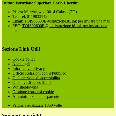
Istituto Istruzione Superiore Carlo Ubertini
Piazza Mazzini, 4 - 10014 Caluso (TO)
Tel:
Tel. 0119833142
Email:
TOIS00600E@istruzione.it
Link per inviare una mail
PEC:
TOIS00600E@pec.istruzione.it
Link per inviare una
mail
Sezione Link Utili
Cookie policy
Note legali
Informativa Privacy
Ufficio Relazioni con il Pubblico
Dichiarazione di accessibilità
Obiettivi di accessibilità
Whistleblowing
Gestione consensi cookie
Amministrazione trasparente
Pagina visualizzata
1060
volte
Sezione Copyright