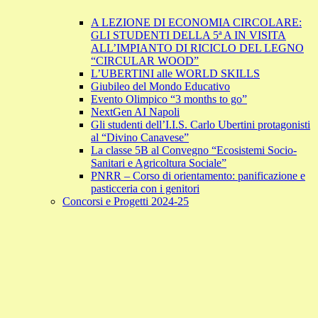
A LEZIONE DI ECONOMIA CIRCOLARE:
GLI STUDENTI DELLA 5ª A IN VISITA
ALL’IMPIANTO DI RICICLO DEL LEGNO
“CIRCULAR WOOD”
L’UBERTINI alle WORLD SKILLS
Giubileo del Mondo Educativo
Evento Olimpico “3 months to go”
NextGen AI Napoli
Gli studenti dell’I.I.S. Carlo Ubertini protagonisti
al “Divino Canavese”
La classe 5B al Convegno “Ecosistemi Socio-
Sanitari e Agricoltura Sociale”
PNRR – Corso di orientamento: panificazione e
pasticceria con i genitori
Concorsi e Progetti 2024-25