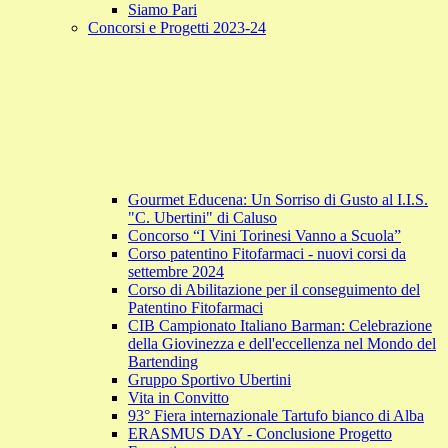
Siamo Pari
Concorsi e Progetti 2023-24
Gourmet Educena: Un Sorriso di Gusto al I.I.S.
"C. Ubertini" di Caluso
Concorso “I Vini Torinesi Vanno a Scuola”
Corso patentino Fitofarmaci - nuovi corsi da
settembre 2024
Corso di Abilitazione per il conseguimento del
Patentino Fitofarmaci
CIB Campionato Italiano Barman: Celebrazione
della Giovinezza e dell'eccellenza nel Mondo del
Bartending
Gruppo Sportivo Ubertini
Vita in Convitto
93° Fiera internazionale Tartufo bianco di Alba
ERASMUS DAY - Conclusione Progetto