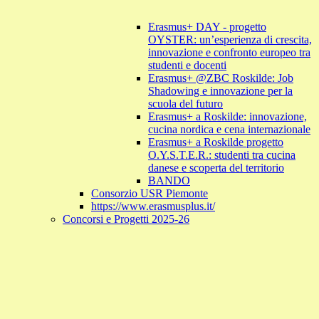
Erasmus+ DAY - progetto
OYSTER: un’esperienza di crescita,
innovazione e confronto europeo tra
studenti e docenti
Erasmus+ @ZBC Roskilde: Job
Shadowing e innovazione per la
scuola del futuro
Erasmus+ a Roskilde: innovazione,
cucina nordica e cena internazionale
Erasmus+ a Roskilde progetto
O.Y.S.T.E.R.: studenti tra cucina
danese e scoperta del territorio
BANDO
Consorzio USR Piemonte
https://www.erasmusplus.it/
Concorsi e Progetti 2025-26