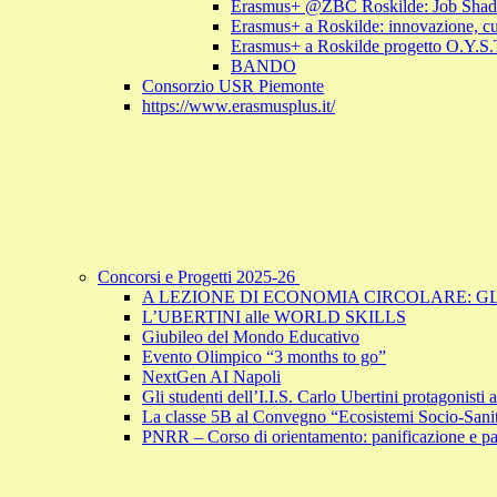
Erasmus+ @ZBC Roskilde: Job Shadowi
Erasmus+ a Roskilde: innovazione, cu
Erasmus+ a Roskilde progetto O.Y.S.T.E
BANDO
Consorzio USR Piemonte
https://www.erasmusplus.it/
Concorsi e Progetti 2025-26
A LEZIONE DI ECONOMIA CIRCOLARE: GL
L’UBERTINI alle WORLD SKILLS
Giubileo del Mondo Educativo
Evento Olimpico “3 months to go”
NextGen AI Napoli
Gli studenti dell’I.I.S. Carlo Ubertini protagonist
La classe 5B al Convegno “Ecosistemi Socio-Sanita
PNRR – Corso di orientamento: panificazione e past