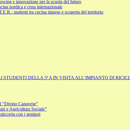
ng e innovazione per la scuola del futuro
cina nordica e cena internazionale
.R.: studenti tra cucina danese e scoperta del territorio
I STUDENTI DELLA 5ª A IN VISITA ALL’IMPIANTO DI RIC
i al “Divino Canavese”
ri e Agricoltura Sociale”
icceria con i genitori