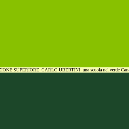
UZIONE SUPERIORE
CARLO UBERTINI
una scuola nel verde Can