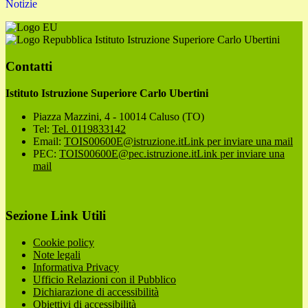
Notizie
Istituto Istruzione Superiore Carlo Ubertini
Contatti
Istituto Istruzione Superiore Carlo Ubertini
Piazza Mazzini, 4 - 10014 Caluso (TO)
Tel:
Tel. 0119833142
Email:
TOIS00600E@istruzione.it
Link per inviare una mail
PEC:
TOIS00600E@pec.istruzione.it
Link per inviare una
mail
Sezione Link Utili
Cookie policy
Note legali
Informativa Privacy
Ufficio Relazioni con il Pubblico
Dichiarazione di accessibilità
Obiettivi di accessibilità