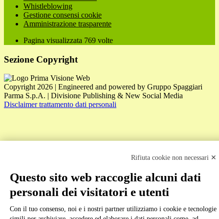
Whistleblowing
Gestione consensi cookie
Amministrazione trasparente
Pagina visualizzata
769
volte
Sezione Copyright
Copyright 2026 | Engineered and powered by Gruppo Spaggiari
Parma S.p.A. | Divisione Publishing & New Social Media
Disclaimer trattamento dati personali
Rifiuta cookie non necessari ✕
Questo sito web raccoglie alcuni dati
Back to top
personali dei visitatori e utenti
Con il tuo consenso, noi e i nostri partner utilizziamo i cookie e tecnologie
simili per archiviare, accedere ed elaborare i dati personali come, ad