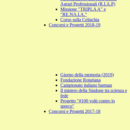
Agrari Professionali (R.I.A.P)
Missione "TRIPLA A" e
"RE.NA.I.A."
Corso sulla Celiachia
Concorsi e Progetti 2018-19
Giorno della memoria (2019)
Fondazione Rotariana
Campionato italiano barman
Il mistero della Sindone tra scienza e
fede
Progetto "#100 volti contro lo
spreco"
Concorsi e Progetti 2017-18