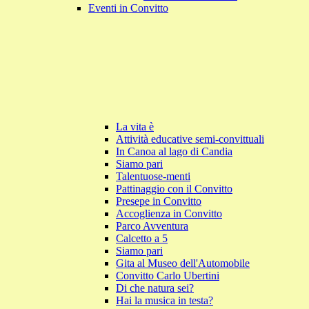
Eventi in Convitto
La vita è
Attività educative semi-convittuali
In Canoa al lago di Candia
Siamo pari
Talentuose-menti
Pattinaggio con il Convitto
Presepe in Convitto
Accoglienza in Convitto
Parco Avventura
Calcetto a 5
Siamo pari
Gita al Museo dell'Automobile
Convitto Carlo Ubertini
Di che natura sei?
Hai la musica in testa?