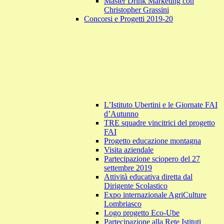
Master Drink Marketing con
Christopher Grassini
Concorsi e Progetti 2019-20
L’Istituto Ubertini e le Giornate FAI
d’Autunno
TRE squadre vincitrici del progetto
FAI
Progetto educazione montagna
Visita aziendale
Partecipazione sciopero del 27
settembre 2019
Attività educativa diretta dal
Dirigente Scolastico
Expo internazionale AgriCulture
Lombriasco
Logo progetto Eco-Ube
Partecipazione alla Rete Istituti