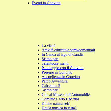
Eventi in Convitto
La vita è
Attività educative semi-convittuali
In Canoa al lago di Candia
Siamo pari
Talentuose-menti
Pattinaggio con il Convitto
Presepe in Convitto
Accoglienza in Convitto
Parco Avventura
Calcetto a 5
Siamo pari
Gita al Museo dell'Automobile
Convitto Carlo Ubertini
Di che natura sei?
Hai la musica in testa?