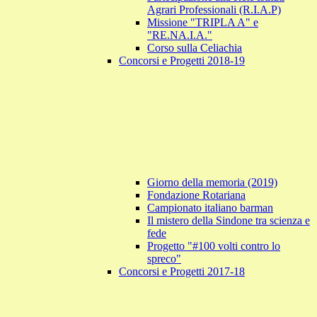
Agrari Professionali (R.I.A.P)
Missione "TRIPLA A" e
"RE.NA.I.A."
Corso sulla Celiachia
Concorsi e Progetti 2018-19
Giorno della memoria (2019)
Fondazione Rotariana
Campionato italiano barman
Il mistero della Sindone tra scienza e
fede
Progetto "#100 volti contro lo
spreco"
Concorsi e Progetti 2017-18