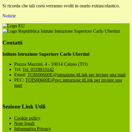
Si ricorda che tali corsi verranno svolti in orario extrascolastico.
Notizie
Istituto Istruzione Superiore Carlo Ubertini
Contatti
Istituto Istruzione Superiore Carlo Ubertini
Piazza Mazzini, 4 - 10014 Caluso (TO)
Tel:
Tel. 0119833142
Email:
TOIS00600E@istruzione.it
Link per inviare una mail
PEC:
TOIS00600E@pec.istruzione.it
Link per inviare una
mail
Sezione Link Utili
Cookie policy
Note legali
Informativa Privacy