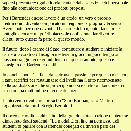
sapersi presentare: oggi è fondamentale dalla selezione del personale
fino alla comunicazione dei prodotti proposti.
Per i Bartender questo lavoro è un credo: un vero e proprio
matrimonio, diventa complicato immaginare la propria vita senza.
Avere tante persone davanti al bancone del bar, poter lanciare le
bottiglie e creare un po’ di piacevole confusione, far divertire i
clienti: tutto questo fa parte di questo mondo.
Il futuro: dopo l’esame di Stato, continuare a studiare o iniziare la
carriera lavorativa? Bisogna mettersi in gioco: in poco tempo si
possono raggiungere grandi livelli in questo ambito, questo è il
consiglio dei Bartender ospiti.
In conclusione, l’ha fatta da padrona la passione per questo mestiere,
i tanti sacrifici per raggiungere alti livelli ma il tutto ricompensato
dalla soddisfazione che si prova quando si è dietro un bancone di un
bar con una moltitudine di gente dinanzi.
L’intervento rientra nel progetto “Sarò Barman, sarò Maître?”
organizzato dal prof. Sergio Bertolotti.
Il docente è molto soddisfatto della grande partecipazione e interesse
dimostrato dagli studenti: “La modalità on line ha permesso agli
studenti di parlare con Bartender collegati da diverse parti del