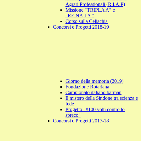
Agrari Professionali (R.I.A.P)
Missione "TRIPLA A" e
"RE.NA.I.A."
Corso sulla Celiachia
Concorsi e Progetti 2018-19
Giorno della memoria (2019)
Fondazione Rotariana
Campionato italiano barman
Il mistero della Sindone tra scienza e
fede
Progetto "#100 volti contro lo
spreco"
Concorsi e Progetti 2017-18