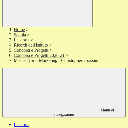
Home
>
Scuola
>
La storia
>
Ricordi dell'Istituto
>
Concorsi e Progetti
>
Concorsi e Progetti 2020-21
>
Master Drink Marketing - Christopher Grassini
Menu di
navigazione
La storia