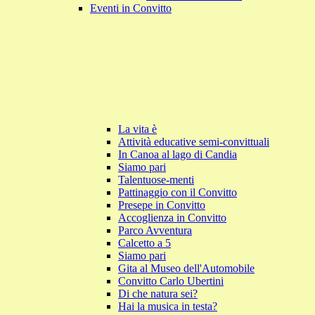
Eventi in Convitto
La vita è
Attività educative semi-convittuali
In Canoa al lago di Candia
Siamo pari
Talentuose-menti
Pattinaggio con il Convitto
Presepe in Convitto
Accoglienza in Convitto
Parco Avventura
Calcetto a 5
Siamo pari
Gita al Museo dell'Automobile
Convitto Carlo Ubertini
Di che natura sei?
Hai la musica in testa?