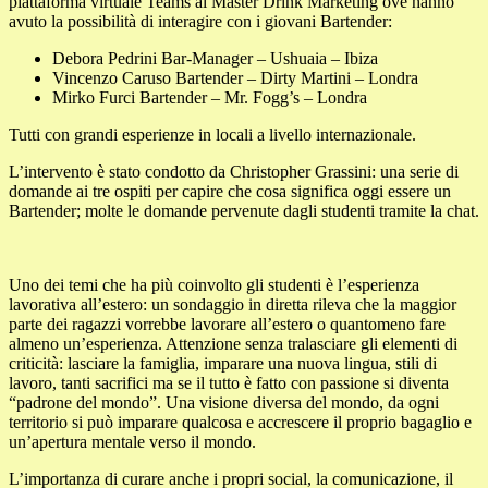
piattaforma virtuale Teams al Master Drink Marketing ove hanno
avuto la possibilità di interagire con i giovani Bartender:
Debora Pedrini Bar-Manager – Ushuaia – Ibiza
Vincenzo Caruso Bartender – Dirty Martini – Londra
Mirko Furci Bartender – Mr. Fogg’s – Londra
Tutti con grandi esperienze in locali a livello internazionale.
L’intervento è stato condotto da Christopher Grassini: una serie di
domande ai tre ospiti per capire che cosa significa oggi essere un
Bartender; molte le domande pervenute dagli studenti tramite la chat.
Uno dei temi che ha più coinvolto gli studenti è l’esperienza
lavorativa all’estero: un sondaggio in diretta rileva che la maggior
parte dei ragazzi vorrebbe lavorare all’estero o quantomeno fare
almeno un’esperienza. Attenzione senza tralasciare gli elementi di
criticità: lasciare la famiglia, imparare una nuova lingua, stili di
lavoro, tanti sacrifici ma se il tutto è fatto con passione si diventa
“padrone del mondo”. Una visione diversa del mondo, da ogni
territorio si può imparare qualcosa e accrescere il proprio bagaglio e
un’apertura mentale verso il mondo.
L’importanza di curare anche i propri social, la comunicazione, il