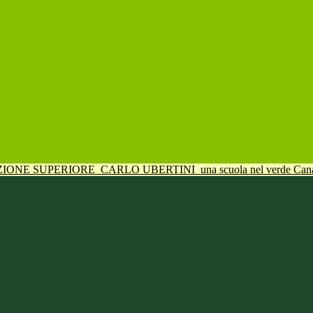
UZIONE SUPERIORE
CARLO UBERTINI
una scuola nel verde Can