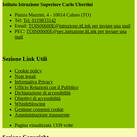
Istituto Istruzione Superiore Carlo Ubertini
Piazza Mazzini, 4 - 10014 Caluso (TO)
Tel:
Tel. 0119833142
Email:
TOIS00600E@istruzione.it
Link per inviare una mail
PEC:
TOIS00600E@pec.istruzione.it
Link per inviare una
mail
Sezione Link Utili
Cookie policy
Note legali
Informativa Privacy
Ufficio Relazioni con il Pubblico
Dichiarazione di accessibilità
Obiettivi di accessibilità
Whistleblowing
Gestione consensi cookie
Amministrazione trasparente
Pagina visualizzata
1339
volte