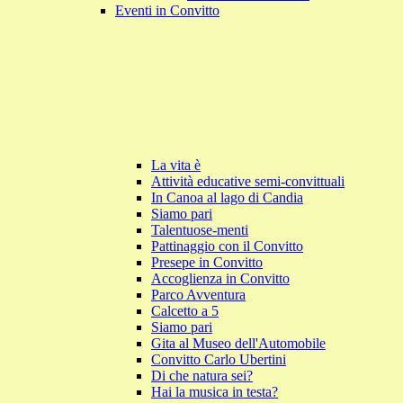
Eventi in Convitto
La vita è
Attività educative semi-convittuali
In Canoa al lago di Candia
Siamo pari
Talentuose-menti
Pattinaggio con il Convitto
Presepe in Convitto
Accoglienza in Convitto
Parco Avventura
Calcetto a 5
Siamo pari
Gita al Museo dell'Automobile
Convitto Carlo Ubertini
Di che natura sei?
Hai la musica in testa?