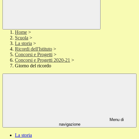
Home
>
Scuola
>
La storia
>
Ricordi dell'Istituto
>
Concorsi e Progetti
>
Concorsi e Progetti 2020-21
>
Giorno del ricordo
Menu di
navigazione
La storia