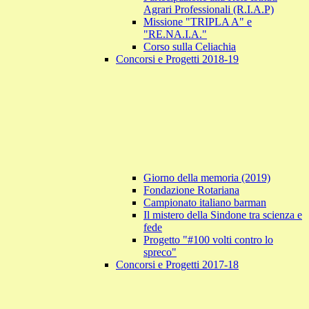
Agrari Professionali (R.I.A.P)
Missione "TRIPLA A" e
"RE.NA.I.A."
Corso sulla Celiachia
Concorsi e Progetti 2018-19
Giorno della memoria (2019)
Fondazione Rotariana
Campionato italiano barman
Il mistero della Sindone tra scienza e
fede
Progetto "#100 volti contro lo
spreco"
Concorsi e Progetti 2017-18