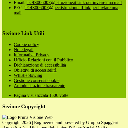
Email:
TOIS00600E@istruzione.it
Link per inviare una mail
PEC:
TOIS00600E@pec.istruzione.it
Link per inviare una
mail
Sezione Link Utili
Cookie policy
Note legali
Informativa Privacy
Ufficio Relazioni con il Pubblico
Dichiarazione di accessibilità
Obiettivi di accessibilità
Whistleblowing
Gestione consensi cookie
Amministrazione trasparente
Pagina visualizzata
1506
volte
Sezione Copyright
Copyright 2026 | Engineered and powered by Gruppo Spaggiari
Parma S.p.A. | Divisione Publishing & New Social Media