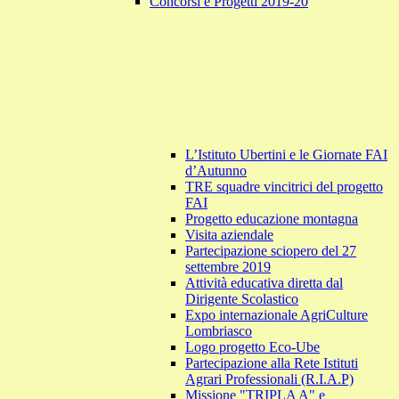
Concorsi e Progetti 2019-20
L’Istituto Ubertini e le Giornate FAI
d’Autunno
TRE squadre vincitrici del progetto
FAI
Progetto educazione montagna
Visita aziendale
Partecipazione sciopero del 27
settembre 2019
Attività educativa diretta dal
Dirigente Scolastico
Expo internazionale AgriCulture
Lombriasco
Logo progetto Eco-Ube
Partecipazione alla Rete Istituti
Agrari Professionali (R.I.A.P)
Missione "TRIPLA A" e