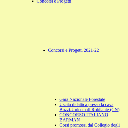
Concorsi e Progetti
Concorsi e Progetti 2021-22
Gara Nazionale Forestale
Uscita didattica presso la cava
Buzzi-Unicem di Robilante (CN)
CONCORSO ITALIANO
BARMAN
Corsi promossi dal Collegio degli