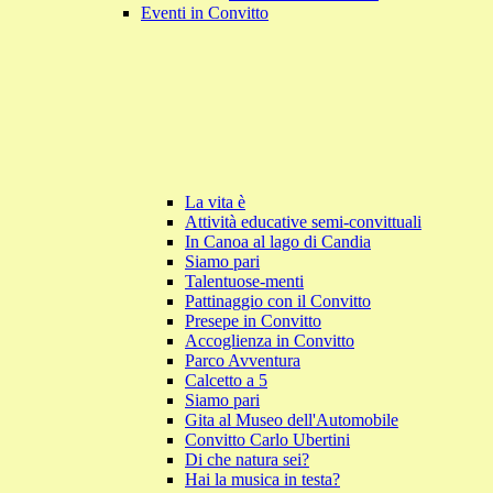
Eventi in Convitto
La vita è
Attività educative semi-convittuali
In Canoa al lago di Candia
Siamo pari
Talentuose-menti
Pattinaggio con il Convitto
Presepe in Convitto
Accoglienza in Convitto
Parco Avventura
Calcetto a 5
Siamo pari
Gita al Museo dell'Automobile
Convitto Carlo Ubertini
Di che natura sei?
Hai la musica in testa?