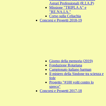
Agrari Professionali (R.I.A.P)
Missione "TRIPLA A" e
"RE.NA.I.A."
Corso sulla Celiachia
Concorsi e Progetti 2018-19
Giorno della memoria (2019)
Fondazione Rotariana
Campionato italiano barman
Il mistero della Sindone tra scienza e
fede
Progetto "#100 volti contro lo
spreco"
Concorsi e Progetti 2017-18