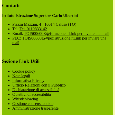
Contatti
Istituto Istruzione Superiore Carlo Ubertini
Piazza Mazzini, 4 - 10014 Caluso (TO)
Tel:
Tel. 0119833142
Email:
TOIS00600E@istruzione.it
Link per inviare una mail
PEC:
TOIS00600E@pec.istruzione.it
Link per inviare una
mail
Sezione Link Utili
Cookie policy
Note legali
Informativa Privacy
Ufficio Relazioni con il Pubblico
Dichiarazione di accessibilità
Obiettivi di accessibilità
Whistleblowing
Gestione consensi cookie
Amministrazione trasparente