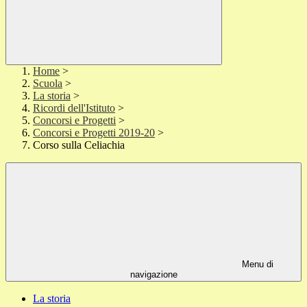
Home
>
Scuola
>
La storia
>
Ricordi dell'Istituto
>
Concorsi e Progetti
>
Concorsi e Progetti 2019-20
>
Corso sulla Celiachia
Menu di
navigazione
La storia