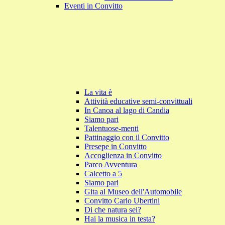
Eventi in Convitto
La vita è
Attività educative semi-convittuali
In Canoa al lago di Candia
Siamo pari
Talentuose-menti
Pattinaggio con il Convitto
Presepe in Convitto
Accoglienza in Convitto
Parco Avventura
Calcetto a 5
Siamo pari
Gita al Museo dell'Automobile
Convitto Carlo Ubertini
Di che natura sei?
Hai la musica in testa?