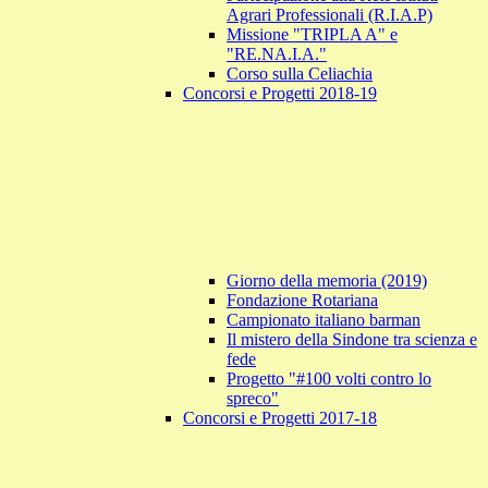
Agrari Professionali (R.I.A.P)
Missione "TRIPLA A" e
"RE.NA.I.A."
Corso sulla Celiachia
Concorsi e Progetti 2018-19
Giorno della memoria (2019)
Fondazione Rotariana
Campionato italiano barman
Il mistero della Sindone tra scienza e
fede
Progetto "#100 volti contro lo
spreco"
Concorsi e Progetti 2017-18