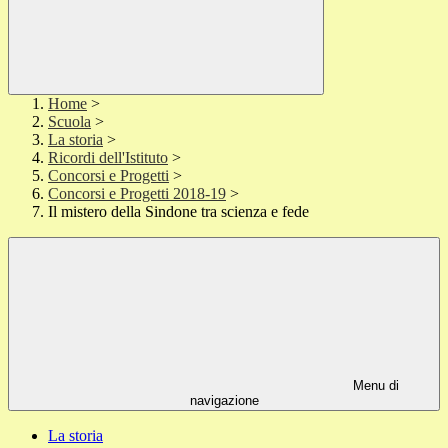
Home
>
Scuola
>
La storia
>
Ricordi dell'Istituto
>
Concorsi e Progetti
>
Concorsi e Progetti 2018-19
>
Il mistero della Sindone tra scienza e fede
Menu di
navigazione
La storia