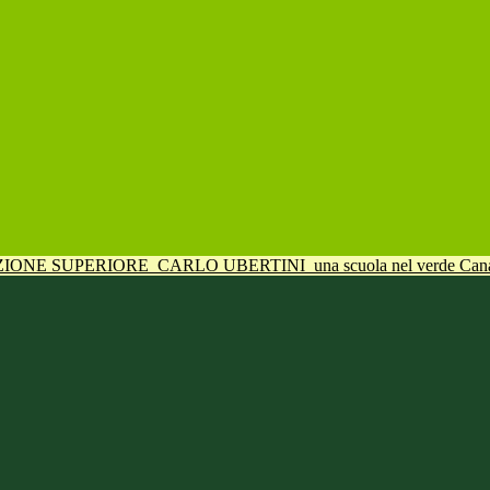
UZIONE SUPERIORE
CARLO UBERTINI
una scuola nel verde Can