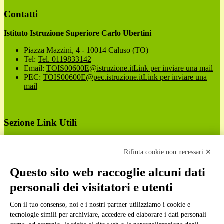
Contatti
Istituto Istruzione Superiore Carlo Ubertini
Piazza Mazzini, 4 - 10014 Caluso (TO)
Tel:
Tel. 0119833142
Email:
TOIS00600E@istruzione.it
Link per inviare una mail
PEC:
TOIS00600E@pec.istruzione.it
Link per inviare una
mail
Sezione Link Utili
Cookie policy
Note legali
Rifiuta cookie non necessari ✕
Informativa Privacy
Ufficio Relazioni con il Pubblico
Questo sito web raccoglie alcuni dati
Dichiarazione di accessibilità
personali dei visitatori e utenti
Obiettivi di accessibilità
Whistleblowing
Gestione consensi cookie
Con il tuo consenso, noi e i nostri partner utilizziamo i cookie e
Amministrazione trasparente
tecnologie simili per archiviare, accedere ed elaborare i dati personali