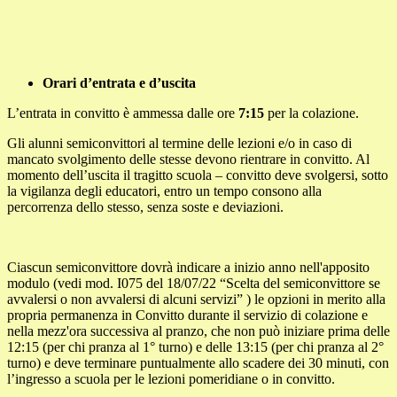
Orari d’entrata e d’uscita
L’entrata in convitto è ammessa dalle ore
7:15
per la colazione.
Gli alunni semiconvittori al termine delle lezioni e/o in caso di
mancato svolgimento delle stesse devono rientrare in convitto. Al
momento dell’uscita il tragitto scuola – convitto deve svolgersi, sotto
la vigilanza degli educatori, entro un tempo consono alla
percorrenza dello stesso, senza soste e deviazioni.
Ciascun semiconvittore dovrà indicare a inizio anno nell'apposito
modulo (vedi mod. I075 del 18/07/22 “Scelta del semiconvittore se
avvalersi o non avvalersi di alcuni servizi” ) le opzioni in merito alla
propria permanenza in Convitto durante il servizio di colazione e
nella mezz'ora successiva al pranzo, che non può iniziare prima delle
12:15 (per chi pranza al 1° turno) e delle 13:15 (per chi pranza al 2°
turno) e deve terminare puntualmente allo scadere dei 30 minuti, con
l’ingresso a scuola per le lezioni pomeridiane o in convitto.