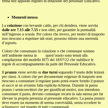
firma nell’apposito registro in dotazione del personale Educativo.
Momenti mensa
La
colazione
con bevande calde, per chi desidera, viene servita
dalle ore 7.15 alle 7.55
e non oltre, per garantire la puntualità
nell’ingresso a scuola. Per coloro che invece, per motivi di trasporto
non riescono a rispettare tali orari, possono ritirare una merenda
d’asporto.
Coloro che consumano la colazione o che comunque sostano
nell’ambiente mensa in quest’orario sono tenuti alla
compilazione del modello I075 del 18/07/22 che stabilisce le
regole di accompagnamento da parte del Personale Educativo.
Il
pranzo
viene servito su
due turni
seguendo l’orario delle lezioni
per classi. A coloro che per documentate esigenze di trasporto non
riescono a consumare il regolare pasto potrà essere fornito il pranzo
al sacco se ne avranno fatta esplicita richiesta. Durante la pausa
pranzo i semiconvittori che per giustificati motivi, non intendono
consumare il pasto, devono comunque recarsi in sala mensa per far
rilevare la propria presenza al personale educativo. La pausa pranzo
deve essere un momento di serena convivialità, senza eccedere in
schiamazzi, nel rispetto di tutti i commensali.