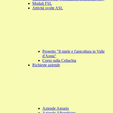
Moduli FSL
Attività svolte ASL
Progetto "Il miele e l'apicoltura in Valle
d'Aosta"
Corso sulla Celiachia
Richieste aziende
Aziende Agrario
Aziende Alberghiero