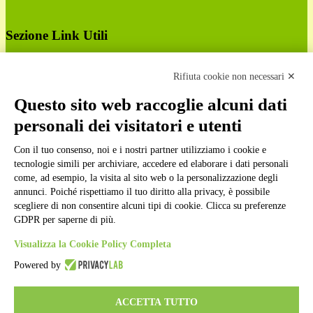
Sezione Link Utili
Cookie policy
Note legali
Rifiuta cookie non necessari ✕
Informativa Privacy
Ufficio Relazioni con il Pubblico
Questo sito web raccoglie alcuni dati
Dichiarazione di accessibilità
personali dei visitatori e utenti
Obiettivi di accessibilità
Whistleblowing
Con il tuo consenso, noi e i nostri partner utilizziamo i cookie e
Gestione consensi cookie
Amministrazione trasparente
tecnologie simili per archiviare, accedere ed elaborare i dati personali
come, ad esempio, la visita al sito web o la personalizzazione degli
Pagina visualizzata
2728
volte
annunci. Poiché rispettiamo il tuo diritto alla privacy, è possibile
scegliere di non consentire alcuni tipi di cookie. Clicca su preferenze
Sezione Copyright
GDPR per saperne di più.
Visualizza la Cookie Policy Completa
Copyright 2026 | Engineered and powered by Gruppo Spaggiari
Powered by
Parma S.p.A. | Divisione Publishing & New Social Media
Disclaimer trattamento dati personali
ACCETTA TUTTO