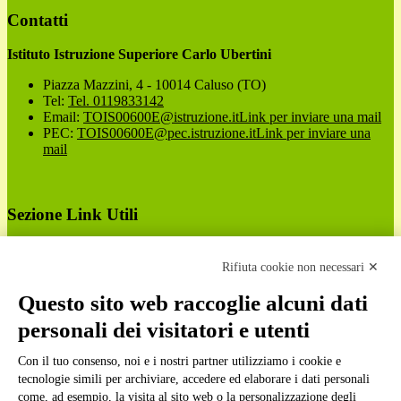
Contatti
Istituto Istruzione Superiore Carlo Ubertini
Piazza Mazzini, 4 - 10014 Caluso (TO)
Tel:
Tel. 0119833142
Email:
TOIS00600E@istruzione.it
Link per inviare una mail
PEC:
TOIS00600E@pec.istruzione.it
Link per inviare una
mail
Sezione Link Utili
Cookie policy
Note legali
Rifiuta cookie non necessari ✕
Informativa Privacy
Ufficio Relazioni con il Pubblico
Questo sito web raccoglie alcuni dati
Dichiarazione di accessibilità
personali dei visitatori e utenti
Obiettivi di accessibilità
Whistleblowing
Gestione consensi cookie
Con il tuo consenso, noi e i nostri partner utilizziamo i cookie e
Amministrazione trasparente
tecnologie simili per archiviare, accedere ed elaborare i dati personali
come, ad esempio, la visita al sito web o la personalizzazione degli