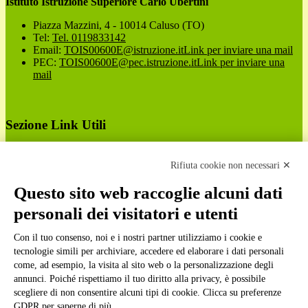
Istituto Istruzione Superiore Carlo Ubertini
Piazza Mazzini, 4 - 10014 Caluso (TO)
Tel:
Tel. 0119833142
Email:
TOIS00600E@istruzione.it
Link per inviare una mail
PEC:
TOIS00600E@pec.istruzione.it
Link per inviare una
mail
Sezione Link Utili
Cookie policy
Note legali
Rifiuta cookie non necessari ✕
Informativa Privacy
Ufficio Relazioni con il Pubblico
Questo sito web raccoglie alcuni dati
Dichiarazione di accessibilità
personali dei visitatori e utenti
Obiettivi di accessibilità
Whistleblowing
Gestione consensi cookie
Con il tuo consenso, noi e i nostri partner utilizziamo i cookie e
Amministrazione trasparente
tecnologie simili per archiviare, accedere ed elaborare i dati personali
come, ad esempio, la visita al sito web o la personalizzazione degli
Pagina visualizzata
5845
volte
annunci. Poiché rispettiamo il tuo diritto alla privacy, è possibile
scegliere di non consentire alcuni tipi di cookie. Clicca su preferenze
Sezione Copyright
GDPR per saperne di più.