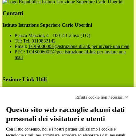
Istituto Istruzione Superiore Carlo Ubertini
Contatti
Istituto Istruzione Superiore Carlo Ubertini
Piazza Mazzini, 4 - 10014 Caluso (TO)
Tel:
Tel. 0119833142
Email:
TOIS00600E@istruzione.it
Link per inviare una mail
PEC:
TOIS00600E@pec.istruzione.it
Link per inviare una
mail
Sezione Link Utili
Cookie policy
Note legali
Rifiuta cookie non necessari ✕
Informativa Privacy
Ufficio Relazioni con il Pubblico
Questo sito web raccoglie alcuni dati
Dichiarazione di accessibilità
personali dei visitatori e utenti
Obiettivi di accessibilità
Whistleblowing
Gestione consensi cookie
Con il tuo consenso, noi e i nostri partner utilizziamo i cookie e
Amministrazione trasparente
tecnologie simili per archiviare, accedere ed elaborare i dati personali