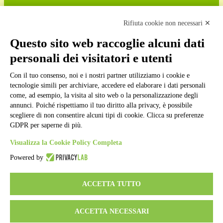
Cookie policy
Note legali
Rifiuta cookie non necessari ✕
Informativa Privacy
Ufficio Relazioni con il Pubblico
Questo sito web raccoglie alcuni dati
Dichiarazione di accessibilità
personali dei visitatori e utenti
Obiettivi di accessibilità
Whistleblowing
Gestione consensi cookie
Con il tuo consenso, noi e i nostri partner utilizziamo i cookie e
Amministrazione trasparente
tecnologie simili per archiviare, accedere ed elaborare i dati personali
come, ad esempio, la visita al sito web o la personalizzazione degli
Pagina visualizzata
284903
volte
annunci. Poiché rispettiamo il tuo diritto alla privacy, è possibile
scegliere di non consentire alcuni tipi di cookie. Clicca su preferenze
Sezione Copyright
GDPR per saperne di più.
Visualizza la Cookie Policy Completa
Copyright 2026 | Engineered and powered by Gruppo Spaggiari
Parma S.p.A. | Divisione Publishing & New Social Media
Powered by
Disclaimer trattamento dati personali
ACCETTA TUTTO
ACCETTA NECESSARI