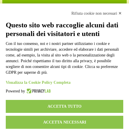
Cookie policy
Note legali
Rifiuta cookie non necessari ✕
Informativa Privacy
Ufficio Relazioni con il Pubblico
Questo sito web raccoglie alcuni dati
Dichiarazione di accessibilità
personali dei visitatori e utenti
Obiettivi di accessibilità
Whistleblowing
Gestione consensi cookie
Con il tuo consenso, noi e i nostri partner utilizziamo i cookie e
Amministrazione trasparente
tecnologie simili per archiviare, accedere ed elaborare i dati personali
come, ad esempio, la visita al sito web o la personalizzazione degli
Pagina visualizzata
285548
volte
annunci. Poiché rispettiamo il tuo diritto alla privacy, è possibile
scegliere di non consentire alcuni tipi di cookie. Clicca su preferenze
Sezione Copyright
GDPR per saperne di più.
Visualizza la Cookie Policy Completa
Copyright 2026 | Engineered and powered by Gruppo Spaggiari
Parma S.p.A. | Divisione Publishing & New Social Media
Powered by
Disclaimer trattamento dati personali
ACCETTA TUTTO
ACCETTA NECESSARI