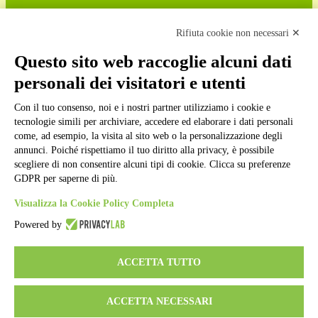
Cookie policy
Note legali
Rifiuta cookie non necessari ✕
Informativa Privacy
Ufficio Relazioni con il Pubblico
Questo sito web raccoglie alcuni dati
Dichiarazione di accessibilità
personali dei visitatori e utenti
Obiettivi di accessibilità
Whistleblowing
Gestione consensi cookie
Con il tuo consenso, noi e i nostri partner utilizziamo i cookie e
Amministrazione trasparente
tecnologie simili per archiviare, accedere ed elaborare i dati personali
come, ad esempio, la visita al sito web o la personalizzazione degli
Pagina visualizzata
284448
volte
annunci. Poiché rispettiamo il tuo diritto alla privacy, è possibile
scegliere di non consentire alcuni tipi di cookie. Clicca su preferenze
Sezione Copyright
GDPR per saperne di più.
Visualizza la Cookie Policy Completa
Copyright 2026 | Engineered and powered by Gruppo Spaggiari
Parma S.p.A. | Divisione Publishing & New Social Media
Powered by
Disclaimer trattamento dati personali
ACCETTA TUTTO
ACCETTA NECESSARI