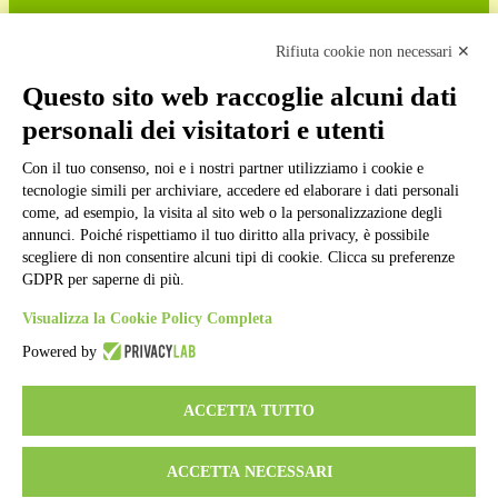
Cookie policy
Note legali
Rifiuta cookie non necessari ✕
Informativa Privacy
Ufficio Relazioni con il Pubblico
Questo sito web raccoglie alcuni dati
Dichiarazione di accessibilità
personali dei visitatori e utenti
Obiettivi di accessibilità
Whistleblowing
Gestione consensi cookie
Con il tuo consenso, noi e i nostri partner utilizziamo i cookie e
Amministrazione trasparente
tecnologie simili per archiviare, accedere ed elaborare i dati personali
come, ad esempio, la visita al sito web o la personalizzazione degli
Pagina visualizzata
285620
volte
annunci. Poiché rispettiamo il tuo diritto alla privacy, è possibile
scegliere di non consentire alcuni tipi di cookie. Clicca su preferenze
Sezione Copyright
GDPR per saperne di più.
Visualizza la Cookie Policy Completa
Copyright 2026 | Engineered and powered by Gruppo Spaggiari
Parma S.p.A. | Divisione Publishing & New Social Media
Powered by
Disclaimer trattamento dati personali
ACCETTA TUTTO
ACCETTA NECESSARI