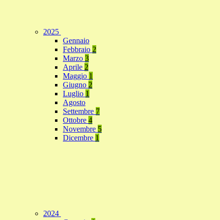
2025
Gennaio
Febbraio
2
Marzo
3
Aprile
2
Maggio
1
Giugno
2
Luglio
1
Agosto
Settembre
7
Ottobre
4
Novembre
5
Dicembre
1
2024