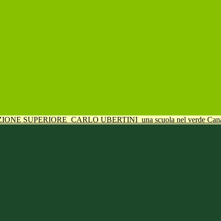
UZIONE SUPERIORE
CARLO UBERTINI
una scuola nel verde Can