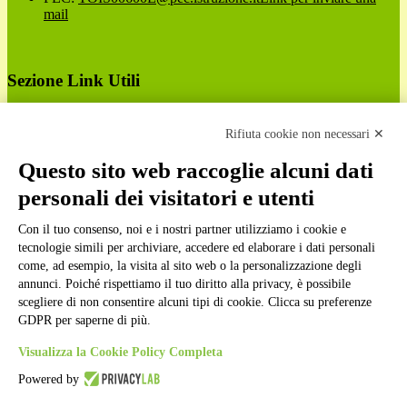
mail
Sezione Link Utili
Cookie policy
Note legali
Rifiuta cookie non necessari ✕
Informativa Privacy
Ufficio Relazioni con il Pubblico
Questo sito web raccoglie alcuni dati
Dichiarazione di accessibilità
personali dei visitatori e utenti
Obiettivi di accessibilità
Whistleblowing
Gestione consensi cookie
Con il tuo consenso, noi e i nostri partner utilizziamo i cookie e
Amministrazione trasparente
tecnologie simili per archiviare, accedere ed elaborare i dati personali
come, ad esempio, la visita al sito web o la personalizzazione degli
Pagina visualizzata
285971
volte
annunci. Poiché rispettiamo il tuo diritto alla privacy, è possibile
scegliere di non consentire alcuni tipi di cookie. Clicca su preferenze
Sezione Copyright
GDPR per saperne di più.
Visualizza la Cookie Policy Completa
Copyright 2026 | Engineered and powered by Gruppo Spaggiari
Powered by
Parma S.p.A. | Divisione Publishing & New Social Media
Disclaimer trattamento dati personali