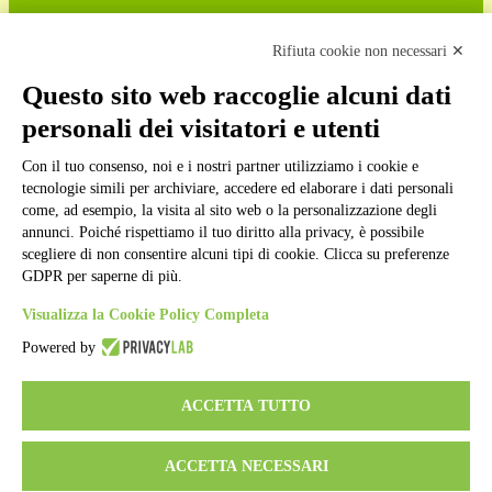
Cookie policy
Note legali
Rifiuta cookie non necessari ✕
Informativa Privacy
Ufficio Relazioni con il Pubblico
Questo sito web raccoglie alcuni dati
Dichiarazione di accessibilità
personali dei visitatori e utenti
Obiettivi di accessibilità
Whistleblowing
Gestione consensi cookie
Con il tuo consenso, noi e i nostri partner utilizziamo i cookie e
Amministrazione trasparente
tecnologie simili per archiviare, accedere ed elaborare i dati personali
come, ad esempio, la visita al sito web o la personalizzazione degli
Pagina visualizzata
285580
volte
annunci. Poiché rispettiamo il tuo diritto alla privacy, è possibile
scegliere di non consentire alcuni tipi di cookie. Clicca su preferenze
Sezione Copyright
GDPR per saperne di più.
Visualizza la Cookie Policy Completa
Copyright 2026 | Engineered and powered by Gruppo Spaggiari
Parma S.p.A. | Divisione Publishing & New Social Media
Powered by
Disclaimer trattamento dati personali
ACCETTA TUTTO
ACCETTA NECESSARI