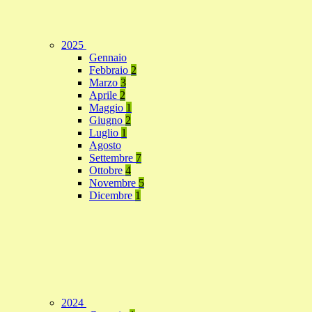
2025
Gennaio
Febbraio
2
Marzo
3
Aprile
2
Maggio
1
Giugno
2
Luglio
1
Agosto
Settembre
7
Ottobre
4
Novembre
5
Dicembre
1
2024