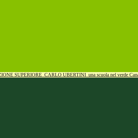
UZIONE SUPERIORE
CARLO UBERTINI
una scuola nel verde Can