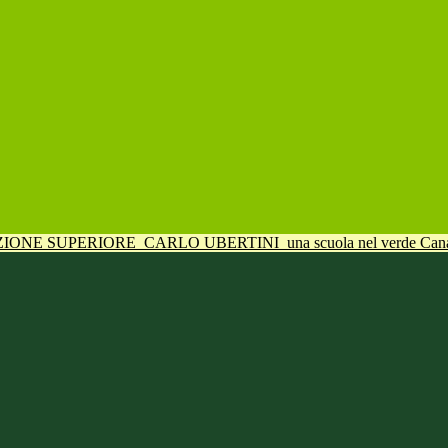
UZIONE SUPERIORE
CARLO UBERTINI
una scuola nel verde Can