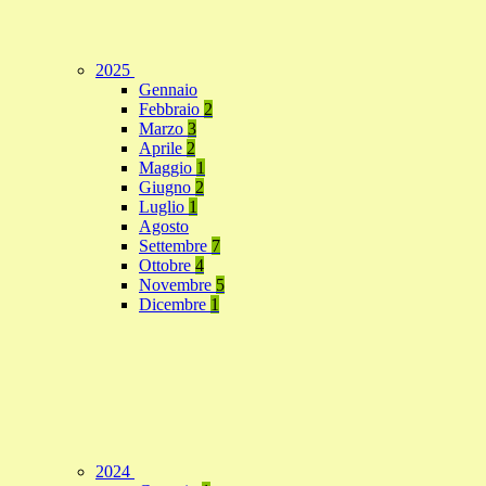
2025
Gennaio
Febbraio
2
Marzo
3
Aprile
2
Maggio
1
Giugno
2
Luglio
1
Agosto
Settembre
7
Ottobre
4
Novembre
5
Dicembre
1
2024