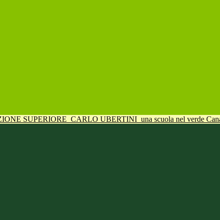
UZIONE SUPERIORE
CARLO UBERTINI
una scuola nel verde Can