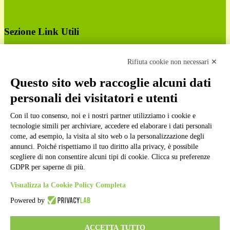
Sezione Link Utili
Cookie policy
Note legali
Rifiuta cookie non necessari ✕
Informativa Privacy
Ufficio Relazioni con il Pubblico
Questo sito web raccoglie alcuni dati
Dichiarazione di accessibilità
personali dei visitatori e utenti
Obiettivi di accessibilità
Whistleblowing
Gestione consensi cookie
Con il tuo consenso, noi e i nostri partner utilizziamo i cookie e
Amministrazione trasparente
tecnologie simili per archiviare, accedere ed elaborare i dati personali
come, ad esempio, la visita al sito web o la personalizzazione degli
Pagina visualizzata
285649
volte
annunci. Poiché rispettiamo il tuo diritto alla privacy, è possibile
scegliere di non consentire alcuni tipi di cookie. Clicca su preferenze
Sezione Copyright
GDPR per saperne di più.
Visualizza la Cookie Policy Completa
Copyright 2026 | Engineered and powered by Gruppo Spaggiari
Powered by
Parma S.p.A. | Divisione Publishing & New Social Media
Disclaimer trattamento dati personali
ACCETTA TUTTO