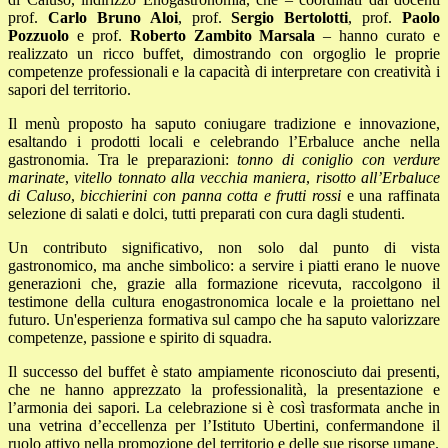
prof.
Carlo Bruno Aloi
, prof.
Sergio Bertolotti
, prof.
Paolo
Pozzuolo
e prof.
Roberto Zambito
Marsala
– hanno curato e
realizzato un ricco buffet, dimostrando con orgoglio le proprie
competenze professionali e la capacità di interpretare con creatività i
sapori del territorio.
Il menù proposto ha saputo coniugare tradizione e innovazione,
esaltando i prodotti locali e celebrando l’Erbaluce anche nella
gastronomia. Tra le preparazioni:
tonno di coniglio con verdure
marinate
,
vitello tonnato alla vecchia maniera
,
risotto all’Erbaluce
di Caluso
,
bicchierini con panna cotta e frutti rossi
e una raffinata
selezione di salati e dolci, tutti preparati con cura dagli studenti.
Un contributo significativo, non solo dal punto di vista
gastronomico, ma anche simbolico: a servire i piatti erano le nuove
generazioni che, grazie alla formazione ricevuta, raccolgono il
testimone della cultura enogastronomica locale e la proiettano nel
futuro. Un'esperienza formativa sul campo che ha saputo valorizzare
competenze, passione e spirito di squadra.
Il successo del buffet è stato ampiamente riconosciuto dai presenti,
che ne hanno apprezzato la professionalità, la presentazione e
l’armonia dei sapori. La celebrazione si è così trasformata anche in
una vetrina d’eccellenza per l’Istituto Ubertini, confermandone il
ruolo attivo nella promozione del territorio e delle sue risorse umane.