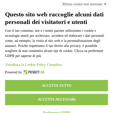
Note legali
Rifiuta cookie non necessari ✕
Informativa Privacy
Ufficio Relazioni con il Pubblico
Questo sito web raccoglie alcuni dati
Dichiarazione di accessibilità
personali dei visitatori e utenti
Obiettivi di accessibilità
Whistleblowing
Con il tuo consenso, noi e i nostri partner utilizziamo i cookie e
Gestione consensi cookie
Amministrazione trasparente
tecnologie simili per archiviare, accedere ed elaborare i dati personali
come, ad esempio, la visita al sito web o la personalizzazione degli
Pagina visualizzata
471
volte
annunci. Poiché rispettiamo il tuo diritto alla privacy, è possibile
scegliere di non consentire alcuni tipi di cookie. Clicca su preferenze
Sezione Copyright
GDPR per saperne di più.
Visualizza la Cookie Policy Completa
Copyright 2026 | Engineered and powered by Gruppo Spaggiari
Powered by
Parma S.p.A. | Divisione Publishing & New Social Media
Disclaimer trattamento dati personali
ACCETTA TUTTO
ACCETTA NECESSARI
Preferenze GDPR