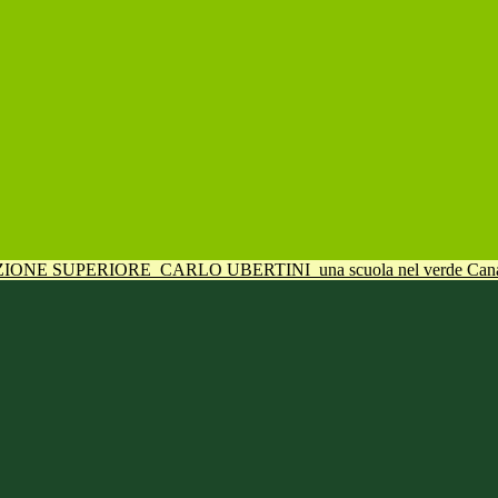
UZIONE SUPERIORE
CARLO UBERTINI
una scuola nel verde Can