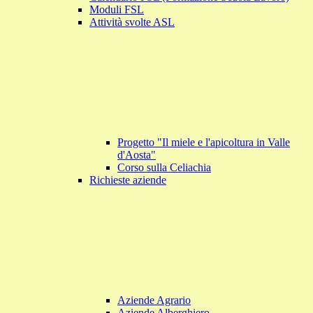
Moduli FSL
Attività svolte ASL
Progetto "Il miele e l'apicoltura in Valle
d'Aosta"
Corso sulla Celiachia
Richieste aziende
Aziende Agrario
Aziende Alberghiero