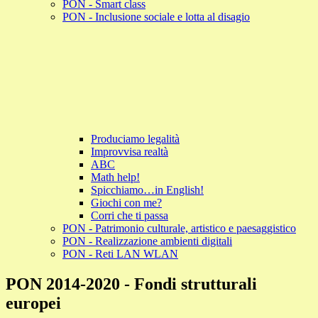
PON - Smart class
PON - Inclusione sociale e lotta al disagio
Produciamo legalità
Improvvisa realtà
ABC
Math help!
Spicchiamo…in English!
Giochi con me?
Corri che ti passa
PON - Patrimonio culturale, artistico e paesaggistico
PON - Realizzazione ambienti digitali
PON - Reti LAN WLAN
PON 2014-2020 - Fondi strutturali
europei