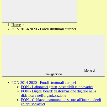
Home
>
PON 2014-2020 - Fondi strutturali europei
Menu di
navigazione
PON 2014-2020 - Fondi strutturali europei
PON - Laboratori green, sostenibili e innovativi
PON - Digital board: trasformazione digitale nella
didattica e nell'organizzazione
PON - Cablaggio strutturato e sicuro all’interno degli
edifici scolastici