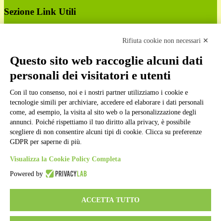
Sezione Link Utili
Cookie policy
Note legali
Rifiuta cookie non necessari ✕
Informativa Privacy
Ufficio Relazioni con il Pubblico
Questo sito web raccoglie alcuni dati
Dichiarazione di accessibilità
personali dei visitatori e utenti
Obiettivi di accessibilità
Whistleblowing
Con il tuo consenso, noi e i nostri partner utilizziamo i cookie e
Gestione consensi cookie
Amministrazione trasparente
tecnologie simili per archiviare, accedere ed elaborare i dati personali
come, ad esempio, la visita al sito web o la personalizzazione degli
Pagina visualizzata
2129
volte
annunci. Poiché rispettiamo il tuo diritto alla privacy, è possibile
scegliere di non consentire alcuni tipi di cookie. Clicca su preferenze
Sezione Copyright
GDPR per saperne di più.
Visualizza la Cookie Policy Completa
Copyright 2026 | Engineered and powered by Gruppo Spaggiari
Powered by
Parma S.p.A. | Divisione Publishing & New Social Media
Disclaimer trattamento dati personali
ACCETTA TUTTO