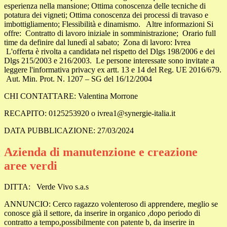
esperienza nella mansione; Ottima conoscenza delle tecniche di
potatura dei vigneti; Ottima conoscenza dei processi di travaso e
imbottigliamento; Flessibilità e dinamismo. Altre informazioni Si
offre: Contratto di lavoro iniziale in somministrazione; Orario full
time da definire dal lunedì al sabato; Zona di lavoro: Ivrea
L'offerta è rivolta a candidatə nel rispetto del Dlgs 198/2006 e dei
Dlgs 215/2003 e 216/2003. Le persone interessate sono invitate a
leggere l'informativa privacy ex artt. 13 e 14 del Reg. UE 2016/679.
Aut. Min. Prot. N. 1207 – SG del 16/12/2004
CHI CONTATTARE: Valentina Morrone
RECAPITO: 0125253920 o ivrea1@synergie-italia.it
DATA PUBBLICAZIONE: 27/03/2024
Azienda di manutenzione e creazione
aree verdi
DITTA:
Verde Vivo s.a.s
ANNUNCIO:
Cerco ragazzo volenteroso di apprendere, meglio se
conosce già il settore, da inserire in organico ,dopo periodo di
contratto a tempo,possibilmente con patente b, da inserire in