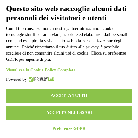
Informativa Privacy
Ufficio Relazioni con il Pubblico
Questo sito web raccoglie alcuni dati
Dichiarazione di accessibilità
personali dei visitatori e utenti
Obiettivi di accessibilità
Whistleblowing
Gestione consensi cookie
Con il tuo consenso, noi e i nostri partner utilizziamo i cookie e
Amministrazione trasparente
tecnologie simili per archiviare, accedere ed elaborare i dati personali
come, ad esempio, la visita al sito web o la personalizzazione degli
Pagina visualizzata
4120
volte
annunci. Poiché rispettiamo il tuo diritto alla privacy, è possibile
scegliere di non consentire alcuni tipi di cookie. Clicca su preferenze
Sezione Copyright
GDPR per saperne di più.
Visualizza la Cookie Policy Completa
Copyright 2026 | Engineered and powered by Gruppo Spaggiari
Powered by
Parma S.p.A. | Divisione Publishing & New Social Media
Disclaimer trattamento dati personali
ACCETTA TUTTO
ACCETTA NECESSARI
Preferenze GDPR
Back to top