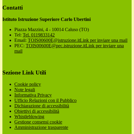
Contatti
Istituto Istruzione Superiore Carlo Ubertini
Piazza Mazzini, 4 - 10014 Caluso (TO)
Tel:
Tel. 0119833142
Email:
TOIS00600E@istruzione.it
Link per inviare una mail
PEC:
TOIS00600E@pec.istruzione.it
Link per inviare una
mail
Sezione Link Utili
Cookie policy
Note legali
Informativa Privacy
Ufficio Relazioni con il Pubblico
Dichiarazione di accessibilità
Obiettivi di accessibilità
Whistleblowing
Gestione consensi cookie
Amministrazione trasparente