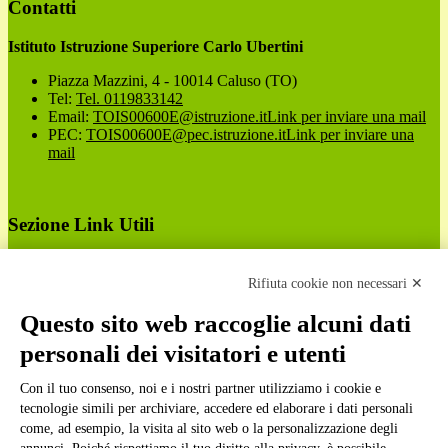
Contatti
Istituto Istruzione Superiore Carlo Ubertini
Piazza Mazzini, 4 - 10014 Caluso (TO)
Tel:
Tel. 0119833142
Email:
TOIS00600E@istruzione.it
Link per inviare una mail
PEC:
TOIS00600E@pec.istruzione.it
Link per inviare una
mail
Sezione Link Utili
Cookie policy
Note legali
Rifiuta cookie non necessari ✕
Informativa Privacy
Ufficio Relazioni con il Pubblico
Questo sito web raccoglie alcuni dati
Dichiarazione di accessibilità
personali dei visitatori e utenti
Obiettivi di accessibilità
Whistleblowing
Con il tuo consenso, noi e i nostri partner utilizziamo i cookie e
Gestione consensi cookie
Amministrazione trasparente
tecnologie simili per archiviare, accedere ed elaborare i dati personali
come, ad esempio, la visita al sito web o la personalizzazione degli
Pagina visualizzata
4564
volte