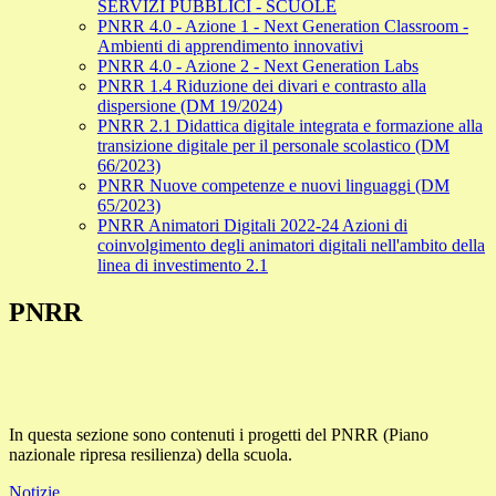
SERVIZI PUBBLICI - SCUOLE
PNRR 4.0 - Azione 1 - Next Generation Classroom -
Ambienti di apprendimento innovativi
PNRR 4.0 - Azione 2 - Next Generation Labs
PNRR 1.4 Riduzione dei divari e contrasto alla
dispersione (DM 19/2024)
PNRR 2.1 Didattica digitale integrata e formazione alla
transizione digitale per il personale scolastico (DM
66/2023)
PNRR Nuove competenze e nuovi linguaggi (DM
65/2023)
PNRR Animatori Digitali 2022-24 Azioni di
coinvolgimento degli animatori digitali nell'ambito della
linea di investimento 2.1
PNRR
In questa sezione sono contenuti i progetti del PNRR (Piano
nazionale ripresa resilienza) della scuola.
Notizie