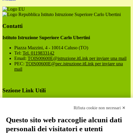
Istituto Istruzione Superiore Carlo Ubertini
Contatti
Istituto Istruzione Superiore Carlo Ubertini
Piazza Mazzini, 4 - 10014 Caluso (TO)
Tel:
Tel. 0119833142
Email:
TOIS00600E@istruzione.it
Link per inviare una mail
PEC:
TOIS00600E@pec.istruzione.it
Link per inviare una
mail
Sezione Link Utili
Cookie policy
Note legali
Rifiuta cookie non necessari ✕
Informativa Privacy
Ufficio Relazioni con il Pubblico
Questo sito web raccoglie alcuni dati
Dichiarazione di accessibilità
personali dei visitatori e utenti
Obiettivi di accessibilità