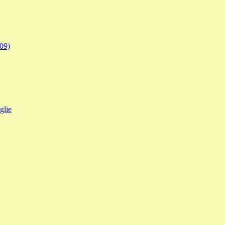
009)
glie