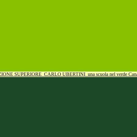
UZIONE SUPERIORE
CARLO UBERTINI
una scuola nel verde Can