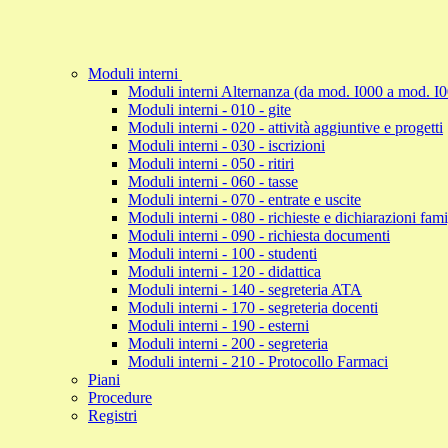
Moduli interni
Moduli interni Alternanza (da mod. I000 a mod. I
Moduli interni - 010 - gite
Moduli interni - 020 - attività aggiuntive e progetti
Moduli interni - 030 - iscrizioni
Moduli interni - 050 - ritiri
Moduli interni - 060 - tasse
Moduli interni - 070 - entrate e uscite
Moduli interni - 080 - richieste e dichiarazioni fami
Moduli interni - 090 - richiesta documenti
Moduli interni - 100 - studenti
Moduli interni - 120 - didattica
Moduli interni - 140 - segreteria ATA
Moduli interni - 170 - segreteria docenti
Moduli interni - 190 - esterni
Moduli interni - 200 - segreteria
Moduli interni - 210 - Protocollo Farmaci
Piani
Procedure
Registri