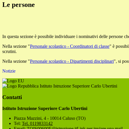
Le persone
In questa sezione è possibile individuare i nominativi delle persone che
Nella sezione "
Personale scolastico - Coordinatori di classe
" è possibi
scrutini.
Nella sezione "
Personale scolastico - Dipartimenti disciplinari
", si po
Notizie
Istituto Istruzione Superiore Carlo Ubertini
Contatti
Istituto Istruzione Superiore Carlo Ubertini
Piazza Mazzini, 4 - 10014 Caluso (TO)
Tel:
Tel. 0119833142
Email:
TOIS00600E@istruzione.it
Link per inviare una mail