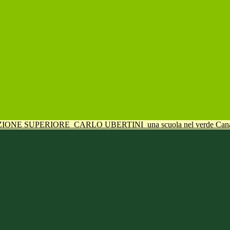
UZIONE SUPERIORE
CARLO UBERTINI
una scuola nel verde Can