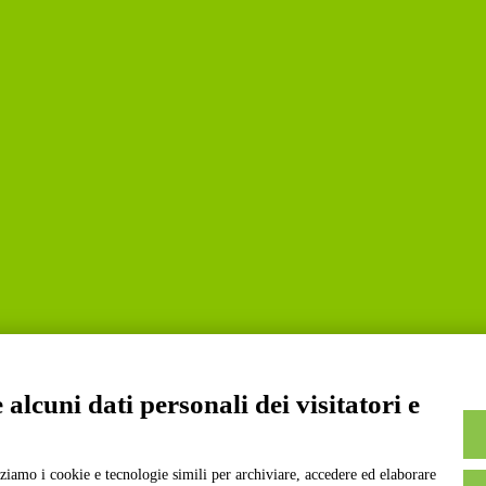
alcuni dati personali dei visitatori e
a S.p.A. | Divisione Publishing & New Social Media
izziamo i cookie e tecnologie simili per archiviare, accedere ed elaborare