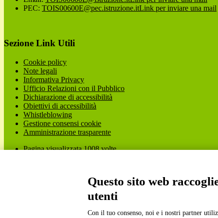
PEC:
TOIS00600E@pec.istruzione.it
Link per inviare una mail
Sezione Link Utili
Cookie policy
Note legali
Informativa Privacy
Ufficio Relazioni con il Pubblico
Dichiarazione di accessibilità
Obiettivi di accessibilità
Whistleblowing
Gestione consensi cookie
Amministrazione trasparente
Pagina visualizzata
1008
volte
Sezione Copyright
Questo sito web raccoglie 
utenti
Copyright 2026 | Engineered and powered by Gruppo Spaggiari Parm
Disclaimer trattamento dati personali
Con il tuo consenso, noi e i nostri partner util