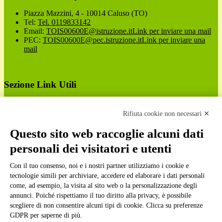
Piazza Mazzini, 4 - 10014 Caluso (TO)
Tel:
Tel. 0119833142
Email:
TOIS00600E@istruzione.it
Link per inviare una mail
PEC:
TOIS00600E@pec.istruzione.it
Link per inviare una
mail
Sezione Link Utili
Cookie policy
Note legali
Rifiuta cookie non necessari ✕
Informativa Privacy
Ufficio Relazioni con il Pubblico
Questo sito web raccoglie alcuni dati
Dichiarazione di accessibilità
personali dei visitatori e utenti
Obiettivi di accessibilità
Whistleblowing
Con il tuo consenso, noi e i nostri partner utilizziamo i cookie e
Gestione consensi cookie
Amministrazione trasparente
tecnologie simili per archiviare, accedere ed elaborare i dati personali
come, ad esempio, la visita al sito web o la personalizzazione degli
Pagina visualizzata
2155
volte
annunci. Poiché rispettiamo il tuo diritto alla privacy, è possibile
scegliere di non consentire alcuni tipi di cookie. Clicca su preferenze
Sezione Copyright
GDPR per saperne di più.