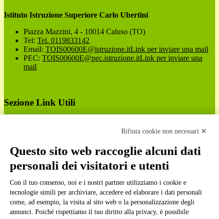
Istituto Istruzione Superiore Carlo Ubertini
Piazza Mazzini, 4 - 10014 Caluso (TO)
Tel:
Tel. 0119833142
Email:
TOIS00600E@istruzione.it
Link per inviare una mail
PEC:
TOIS00600E@pec.istruzione.it
Link per inviare una
mail
Sezione Link Utili
Cookie policy
Note legali
Rifiuta cookie non necessari ✕
Informativa Privacy
Ufficio Relazioni con il Pubblico
Questo sito web raccoglie alcuni dati
Dichiarazione di accessibilità
personali dei visitatori e utenti
Obiettivi di accessibilità
Whistleblowing
Gestione consensi cookie
Con il tuo consenso, noi e i nostri partner utilizziamo i cookie e
Amministrazione trasparente
tecnologie simili per archiviare, accedere ed elaborare i dati personali
come, ad esempio, la visita al sito web o la personalizzazione degli
Pagina visualizzata
366
volte
annunci. Poiché rispettiamo il tuo diritto alla privacy, è possibile