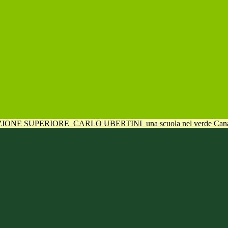
UZIONE SUPERIORE
CARLO UBERTINI
una scuola nel verde Can