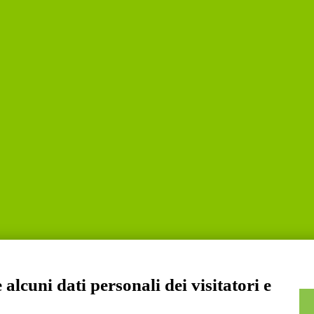
alcuni dati personali dei visitatori e
a S.p.A. | Divisione Publishing & New Social Media