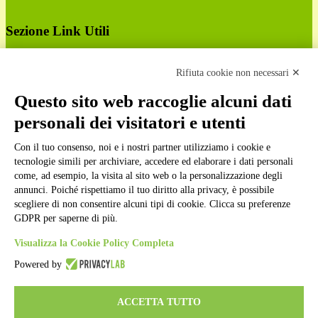
Sezione Link Utili
Cookie policy
Note legali
Rifiuta cookie non necessari ✕
Informativa Privacy
Ufficio Relazioni con il Pubblico
Questo sito web raccoglie alcuni dati
Dichiarazione di accessibilità
personali dei visitatori e utenti
Obiettivi di accessibilità
Whistleblowing
Gestione consensi cookie
Con il tuo consenso, noi e i nostri partner utilizziamo i cookie e
Amministrazione trasparente
tecnologie simili per archiviare, accedere ed elaborare i dati personali
come, ad esempio, la visita al sito web o la personalizzazione degli
Pagina visualizzata
476
volte
annunci. Poiché rispettiamo il tuo diritto alla privacy, è possibile
scegliere di non consentire alcuni tipi di cookie. Clicca su preferenze
Sezione Copyright
GDPR per saperne di più.
Visualizza la Cookie Policy Completa
Copyright 2026 | Engineered and powered by Gruppo Spaggiari
Powered by
Parma S.p.A. | Divisione Publishing & New Social Media
Disclaimer trattamento dati personali
ACCETTA TUTTO