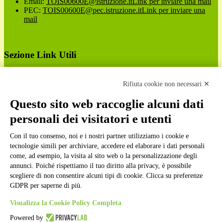
Email:
TOIS00600E@istruzione.it
Link per inviare una mail
PEC:
TOIS00600E@pec.istruzione.it
Link per inviare una
mail
Sezione Link Utili
Cookie policy
Note legali
Rifiuta cookie non necessari ✕
Informativa Privacy
Ufficio Relazioni con il Pubblico
Questo sito web raccoglie alcuni dati
Dichiarazione di accessibilità
personali dei visitatori e utenti
Obiettivi di accessibilità
Whistleblowing
Gestione consensi cookie
Con il tuo consenso, noi e i nostri partner utilizziamo i cookie e
Amministrazione trasparente
tecnologie simili per archiviare, accedere ed elaborare i dati personali
come, ad esempio, la visita al sito web o la personalizzazione degli
Pagina visualizzata
9166
volte
annunci. Poiché rispettiamo il tuo diritto alla privacy, è possibile
scegliere di non consentire alcuni tipi di cookie. Clicca su preferenze
Sezione Copyright
GDPR per saperne di più.
Visualizza la Cookie Policy Completa
Copyright 2026 | Engineered and powered by Gruppo Spaggiari
Powered by
Parma S.p.A. | Divisione Publishing & New Social Media