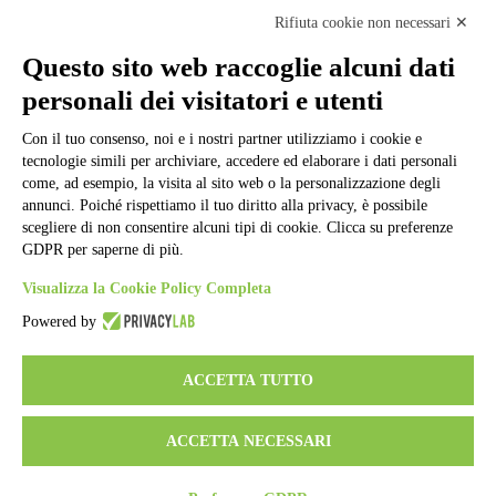
Cookie policy
Note legali
Rifiuta cookie non necessari ✕
Informativa Privacy
Ufficio Relazioni con il Pubblico
Questo sito web raccoglie alcuni dati
Dichiarazione di accessibilità
personali dei visitatori e utenti
Obiettivi di accessibilità
Whistleblowing
Con il tuo consenso, noi e i nostri partner utilizziamo i cookie e
Gestione consensi cookie
Amministrazione trasparente
tecnologie simili per archiviare, accedere ed elaborare i dati personali
come, ad esempio, la visita al sito web o la personalizzazione degli
Pagina visualizzata
911
volte
annunci. Poiché rispettiamo il tuo diritto alla privacy, è possibile
scegliere di non consentire alcuni tipi di cookie. Clicca su preferenze
Sezione Copyright
GDPR per saperne di più.
Visualizza la Cookie Policy Completa
Copyright 2026 | Engineered and powered by Gruppo Spaggiari
Powered by
Parma S.p.A. | Divisione Publishing & New Social Media
Disclaimer trattamento dati personali
ACCETTA TUTTO
ACCETTA NECESSARI